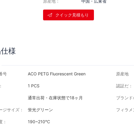
原産地：
中国・広東省
クイック見積もり
品仕様
番号
ACO PETG Fluorescent Green
原産地
：
1 PCS
認証だ：
通常出荷・在庫状態で18ヶ月
ブランド
ージサイズ：
蛍光グリーン
フィラメ
度：
190~210℃