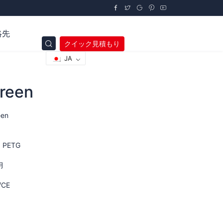
絡先
クイック見積もり
JA
reen
een
,
PETG
月
/CE