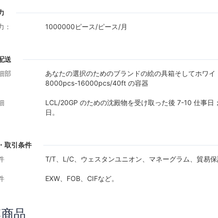
力
力：
1000000ピース/ピース/月
配送
細部
あなたの選択のためのブランドの絵の具箱そしてホワイト ボック
8000pcs-16000pcs/40ft の容器
細
LCL/20GP のための沈殿物を受け取った後 7-10 仕事日
日。
・取引条件
件
T/T、L/C、ウェスタンユニオン、マネーグラム、貿易
件
EXW、FOB、CIFなど。
連商品