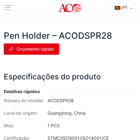
PT
Pen Holder – ACODSPR28
Orçamento rápido
Especificações do produto
Detalhes rápidos
Número do modelo:
ACODSPR28
Local de origem:
Guangdong, China
Moq:
1 PCS
Certificação:
STMC/ISO9001/ISO14001/CE